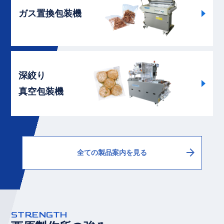
ガス置換包装機
詳
深絞り
真空包装機
arrow_forward
全ての製品案内を見る
STRENGTH