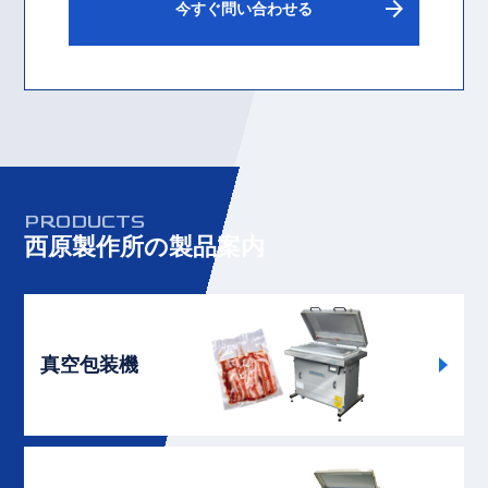
arrow_forward
今すぐ問い合わせる
PRODUCTS
西原製作所の製品案内
詳
真空包装機
詳