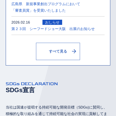
広島県 新規事業創出プログラムにおいて
「審査員賞」を受賞いたしました
2026.02.16
おしらせ
第２３回 シーフードショー大阪 出展のお知らせ
arrow_forward
すべて見る
SDGs DECLARATION
SDGs宣言
当社は国連が提唱する持続可能な開発目標（SDGs)に賛同し、
積極的な取り組みを通じて持続可能な社会の実現に貢献してま