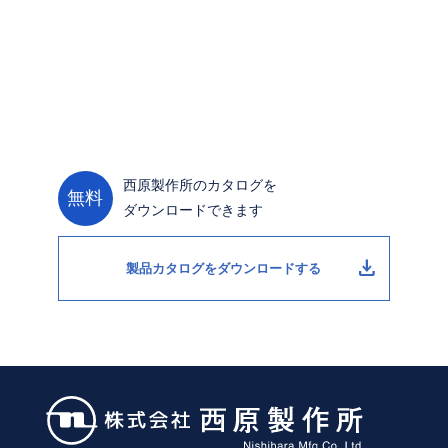
メンテナンス、部品につきましては弊社までお問い合わせくだ
さい。
購入につきましては販売総代理店、株式会社シーエンス
☎082-277-1155 までご連絡ください。
西原製作所のカタログを
無料
ダウンロードできます
download
製品カタログをダウンロードする