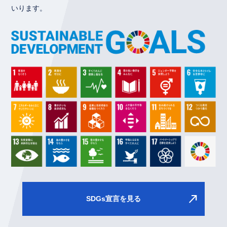
いります。
north_east
SDGs宣言を見る