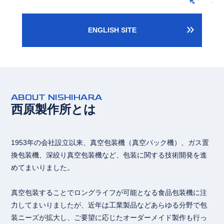
keyboard_double_arrow_right
ENGLISH SITE
ABOUT NISHIHARA
西原製作所とは
1953年の会社設立以来、真空包装機（真空パック機）、ガス置
換包装機、深絞り真空包装機など、包装に関する技術開発を進
めてまいりました。
真空包装することでロングライフが可能となる食品包装機に注
力してまいりましたが、近年は工業製品などあらゆる分野で包
装ニーズが拡大し、ご要望に応じたオーダーメイド製作も行っ