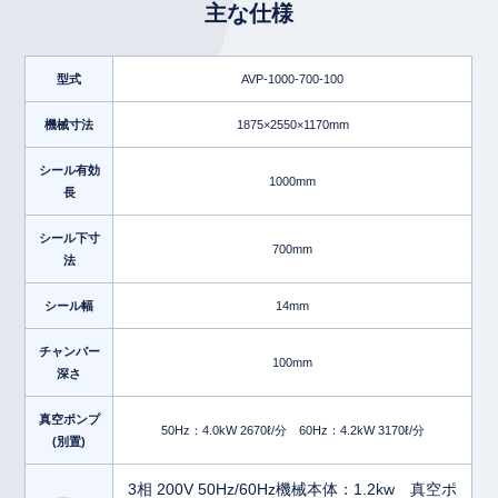
主な仕様
型式
AVP-1000-700-100
機械寸法
1875×2550×1170mm
シール有効
1000mm
長
シール下寸
700mm
法
シール幅
14mm
チャンバー
100mm
深さ
真空ポンプ
50Hz：4.0kW 2670ℓ/分 60Hz：4.2kW 3170ℓ/分
(別置)
3相 200V 50Hz/60Hz機械本体：1.2kw 真空ポ