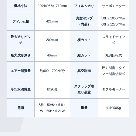
機械寸法
2204×987×1712mm
フィルム送り
サーボモーター
真空ポンプ
50Hz:1050ℓ/Min.
フィルム幅
421ｍｍ
（内装）
60Hz:1270ℓ/Min.
最大送りピッ
スライドナイフ
200ｍｍ
横カット
チ
式
最大成形深さ
40ｍｍ
縦カット
丸刃回転式
圧力制御・タイ
エアー消費量
約600～700Nt/分
真空制御
マー制御切替式
スクラップ巻
冷却水消費量
約2ℓ/分
ダブルモーター
取り装置
3相 50Hz：5.8ｋ
電源
重量
約1000Kg
W 60Hz:6.2kW