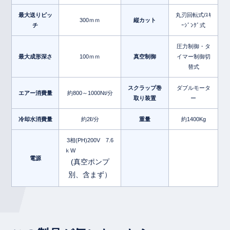
最大送りピッ
丸刃回転式/ｽｷ
300ｍｍ
縦カット
チ
ｰｼﾞﾝｸﾞ式
圧力制御・タ
最大成形深さ
100ｍｍ
真空制御
イマー制御切
替式
スクラップ巻
ダブルモータ
エアー消費量
約800～1000Nt/分
取り装置
ー
冷却水消費量
約2ℓ/分
重量
約1400Kg
3相(PH)200V 7.6
ｋW
電源
(真空ポンプ
別、含まず）