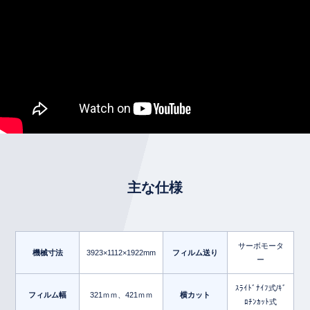
主な仕様
サーボモータ
機械寸法
3923×1112×1922mm
フィルム送り
ー
ｽﾗｲﾄﾞﾅｲﾌ式/ｷﾞ
フィルム幅
321ｍｍ、421ｍｍ
横カット
ﾛﾁﾝｶｯﾄ式