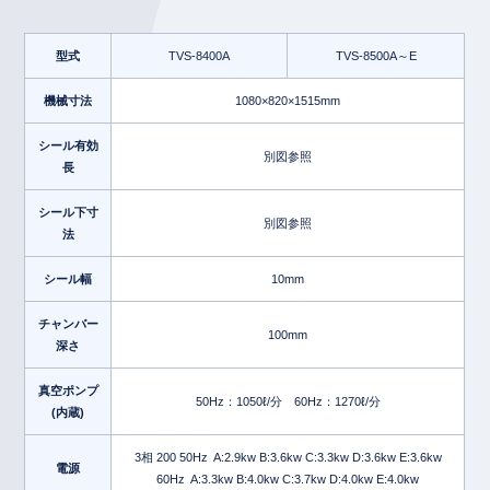
型式
TVS-8400A
TVS-8500A～E
機械寸法
1080×820×1515mm
シール有効
別図参照
長
シール下寸
別図参照
法
シール幅
10mm
チャンバー
100mm
深さ
真空ポンプ
50Hz：1050ℓ/分 60Hz：1270ℓ/分
(内蔵)
3相 200 50Hz A:2.9kw B:3.6kw C:3.3kw D:3.6kw E:3.6kw
電源
60Hz A:3.3kw B:4.0kw C:3.7kw D:4.0kw E:4.0kw