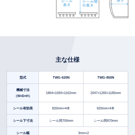
主な仕様
型式
TWG-620N
TWG-850N
機械寸法
1864×1093×1162mm
2047×1265×1185mm
（W×D×H）
シール有効長
820mm×4本
920mm×4本
シール下寸法
シール間700mm
シール間870mm
シール幅
3mm×2