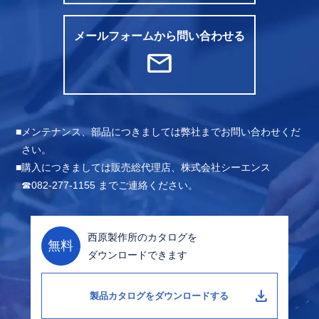
メールフォームから問い合わせる
mail
メンテナンス、部品につきましては弊社までお問い合わせくだ
さい。
購入につきましては販売総代理店、株式会社シーエンス
☎082-277-1155 までご連絡ください。
西原製作所のカタログを
無料
ダウンロードできます
download
製品カタログをダウンロードする