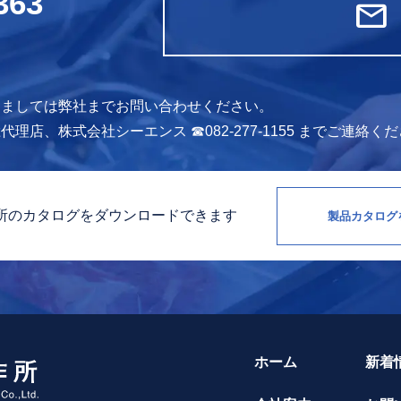
363
mail
）
きましては弊社までお問い合わせください。
理店、株式会社シーエンス ☎082-277-1155 までご連絡く
所のカタログを
ダウンロードできます
製品カタログ
ホーム
新着