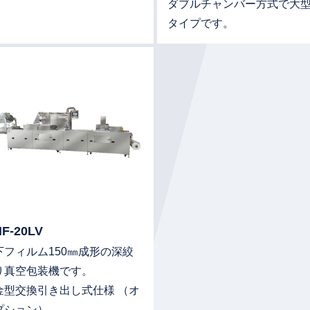
ダブルチャンバー方式で大
タイプです。
細はこちら
詳細はこちら
NF-20LV
下フィルム150㎜成形の深絞
り真空包装機です。
金型交換引き出し式仕様 （オ
プション）