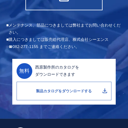
メンテナンス、部品につきましては弊社までお問い合わせくだ
さい。
購入につきましては販売総代理店、株式会社シーエンス
☎082-277-1155 までご連絡ください。
西原製作所のカタログを
無料
ダウンロードできます
download
製品カタログをダウンロードする